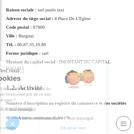
Raison sociale :
sarl paulo taxi
Adresse du siège social :
4 Place De L'Eglise
Code postal :
87800
Ville :
Burgnac
Tél. :
06.87.35.10.80
Forme juridique :
sarl
Montant du capital social :
[MONTANT DU CAPITAL
SOCIAL]
jour c'est nous...
s Cookies
1.2. Activité
e rôle est de contribuer à l'analyse du
ic et au bon fonctionnement de ce site.
t OK pour vous ?
Numéro d'inscription au registre du commerce et des sociétés
la politique de confidentialité
:
Non renseigné
Consentements certifiés par
N° TVA intracommunautaire :
Non renseigné
Je choisis
Ok pour moi