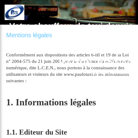
Votre chauffeur de taxi depuis
Mentions légales
plus de 21 ans.
A BURGNAC, MEILHAC, ST
Conformément aux dispositions des articles 6-III et 19 de la Loi
MARTIN, BEYNAC
n° 2004-575 du 21 juin 2004 pour la Confiance dans l'économie
numérique, dite L.C.E.N., nous portons à la connaissance des
87800 BURGNAC
utilisateurs et visiteurs du site www.paulotaxi.fr les informations
suivantes :
1. Informations légales
1.1. Editeur du Site