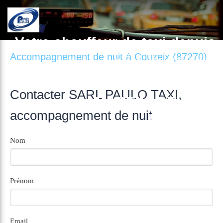
Votre chauffeur de taxi depuis
Accompagnement de nuit à Couzeix (87270)
plus de 21 ans.
A BURGNAC, MEILHAC, ST
Contacter SARL PAULO TAXI,
MARTIN, BEYNAC
accompagnement de nuit
87800 BURGNAC
Nom
Prénom
Email