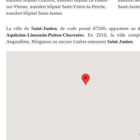
transfert hôpital Couzeix
,
transfert hôpital Le Palais-
transfert a
sur-Vienne
,
transfert hôpital Saint-Yrieix-la-Perche
,
Saint-Junie
transfert hôpital Saint-Junien
La ville de
Saint-Junien
, de code postal 87200, appartient au
Aquitaine-Limousin-Poitou-Charentes
. En 2010, la ville compt
Angoulême, Périgueux ou encore Guéret entourent
Saint-Junien
.