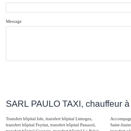
Message
SARL PAULO TAXI, chauffeur à 
Transfert hôpital Isle
,
transfert hôpital Limoges
,
Accompagne
transfert hôpital Feytiat
,
transfert hôpital Panazol
,
Saint-Junie