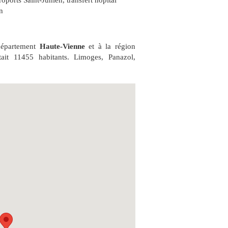
éroports Saint-Junien
,
transfert hôpital
n
 département
Haute-Vienne
et à la région
ait 11455 habitants. Limoges, Panazol,