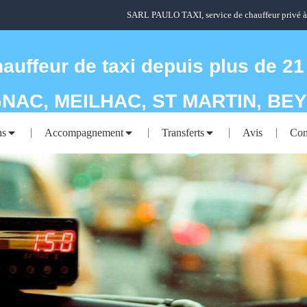
SARL PAULO TAXI, service de chauffeur privé 
hauffeur de taxi depuis plus de 21
NAC, MEILHAC, ST MARTIN, BE
ns
Accompagnement
Transferts
Avis
Con