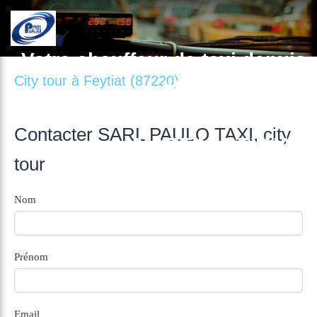
Votre chauffeur de taxi depuis
City tour à Feytiat (87220)
plus de 21 ans.
A BURGNAC, MEILHAC, ST
Contacter SARL PAULO TAXI, city
MARTIN, BEYNAC
tour
87800 BURGNAC
Nom
Prénom
Email