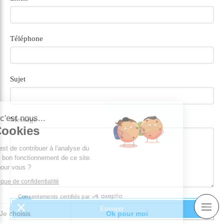
Téléphone
Sujet
njour c'est nous...
Message
es Cookies
re rôle est de contribuer à l'analyse du
fic et au bon fonctionnement de ce site.
est OK pour vous ?
e la politique de confidentialité
Consentements certifiés par
Envoyer
Je choisis
Ok pour moi