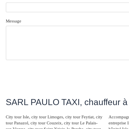
Message
SARL PAULO TAXI, chauffeur à 
City tour Isle
,
city tour Limoges
,
city tour Feytiat
,
city
Accompagne
tour Panazol
,
city tour Couzeix
,
city tour Le Palais-
entreprise I