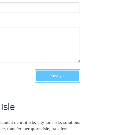
Envoyer
Isle
ment de nuit Isle
,
city tour Isle
,
solutions
sle
,
transfert aéroports Isle
,
transfert