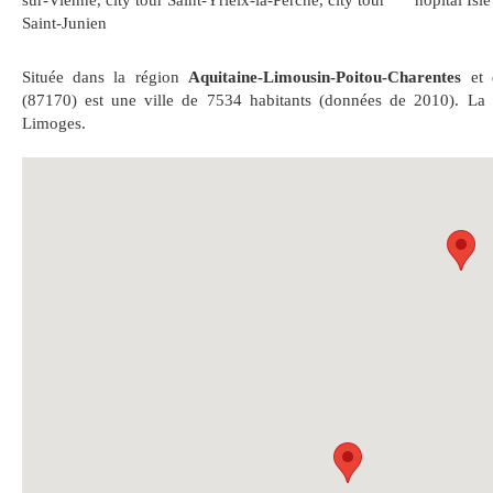
sur-Vienne
,
city tour Saint-Yrieix-la-Perche
,
city tour
hôpital Isle
Saint-Junien
Située dans la région
Aquitaine-Limousin-Poitou-Charentes
et 
(87170) est une ville de 7534 habitants (données de 2010). La 
Limoges.