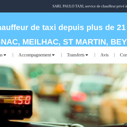
SARL PAULO TAXI, service de chauffeur privé 
hauffeur de taxi depuis plus de 21
NAC, MEILHAC, ST MARTIN, BE
ns
Accompagnement
Transferts
Avis
Con